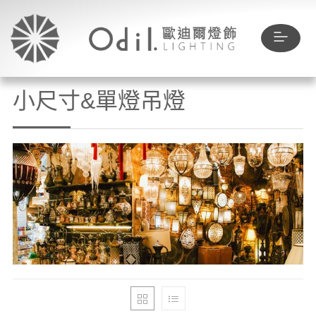
小尺寸&單燈吊燈