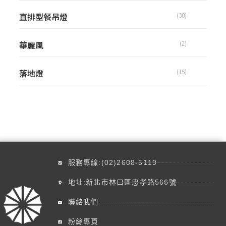
直排型餐吊燈
(30)
華麗風
(2)
落地燈
(15)
服務專線:(02)2608-5119
地址:新北市林口區忠孝路566號
聯絡我們
粉絲專頁