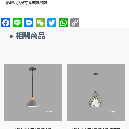
吊燈
小尺寸&單燈吊燈
,
F
Li
M
W
T
W
C
a
n
es
e
w
h
o
● 相關商品
ce
e
se
C
itt
at
p
b
n
h
er
s
y
o
g
at
A
Li
o
er
p
n
k
p
k