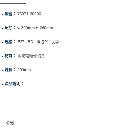
型號：
73071-20900
●
尺寸：
w:300mm H:260mm
●
規格：
E27 LED . 燈泡 X 1 另計
●
材質：
金屬電鍍玫瑰金
●
線長：
900mm
●
產品說明：
●
分類