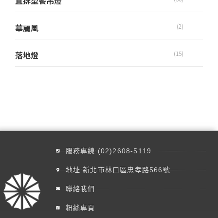
直排型餐吊燈
華麗風
(2)
落地燈
(15)
服務專線:(02)2608-5119
地址:新北市林口區忠孝路566號
聯絡我們
粉絲專頁