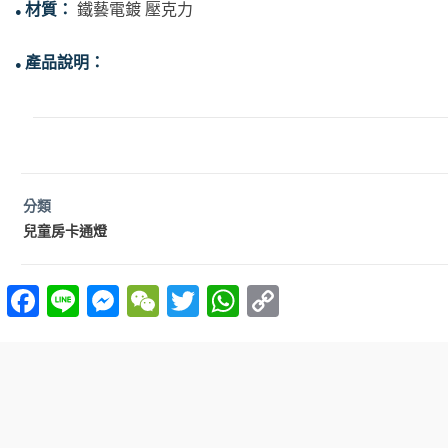
材質：
鐵藝電鍍 壓克力
●
產品說明：
●
分類
兒童房卡通燈
F
Li
M
W
T
W
C
a
n
es
e
w
h
o
ce
e
se
C
itt
at
p
b
n
h
er
s
y
o
g
at
A
Li