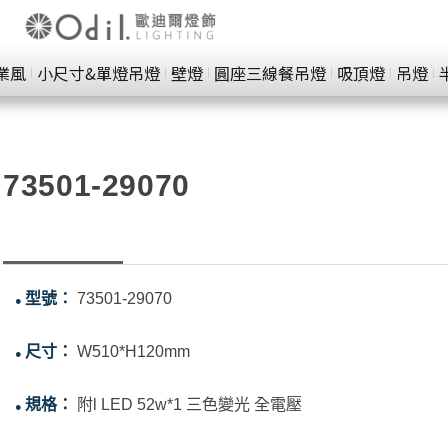
業風
小尺寸&單燈吊燈
壁燈
圓座三線餐吊燈
吸頂燈
吊燈
73501-29070
型號：
73501-29070
●
尺寸：
W510*H120mm
●
規格：
附l LED 52w*1 三色變光 全電壓
●