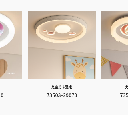
o
er
p
n
k
p
k
兒童房卡通燈
70
73503-29070
73