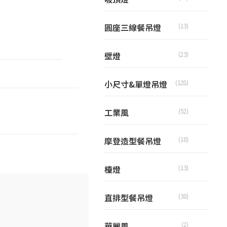
圓座三線餐吊燈
(13)
壁燈
(23)
小尺寸&單燈吊燈
(128)
工業風
(52)
摩登造型餐吊燈
(10)
檯燈
(13)
直排型餐吊燈
(30)
華麗風
(2)