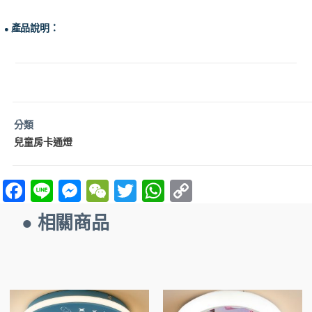
產品說明：
●
分類
兒童房卡通燈
F
Li
M
W
T
W
C
a
n
es
e
w
h
o
● 相關商品
ce
e
se
C
itt
at
p
b
n
h
er
s
y
o
g
at
A
Li
o
er
p
n