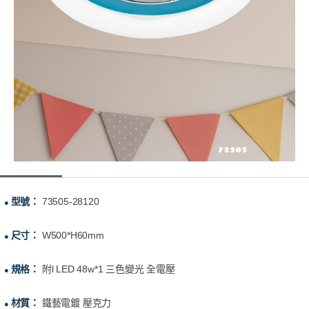
型號：
73505-28120
●
尺寸：
W500*H60mm
●
規格：
附l LED 48w*1 三色變光 全電壓
●
材質：
鐵藝電鍍 壓克力
●