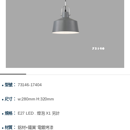
型號：
73146-17404
●
尺寸：
w:280mm H:320mm
●
規格：
E27 LED . 燈泡 X1 另計
●
材質：
鋁材+鐵翼ˋ電鍍烤漆
●