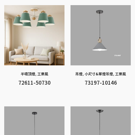
o
g
at
A
Li
o
er
p
n
k
p
k
半吸頂燈
,
工業風
吊燈
,
小尺寸&單燈吊燈
,
工業風
72611-50730
73197-10146