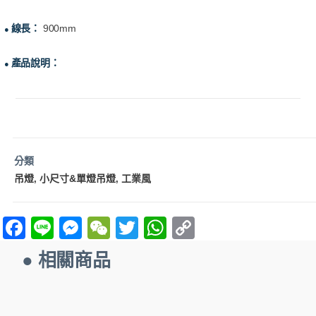
線長：
900mm
●
產品說明：
●
分類
吊燈
小尺寸&單燈吊燈
工業風
,
,
F
Li
M
W
T
W
C
a
n
es
e
w
h
o
● 相關商品
ce
e
se
C
itt
at
p
b
n
h
er
s
y