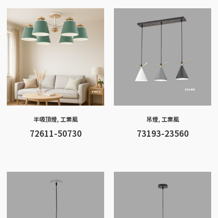
o
g
at
A
Li
o
er
p
n
k
p
k
半吸頂燈
,
工業風
吊燈
,
工業風
72611-50730
73193-23560