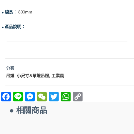
線長：
800mm
●
產品說明：
●
分類
吊燈
小尺寸&單燈吊燈
工業風
,
,
F
Li
M
W
T
W
C
a
n
es
e
w
h
o
● 相關商品
ce
e
se
C
itt
at
p
b
n
h
er
s
y