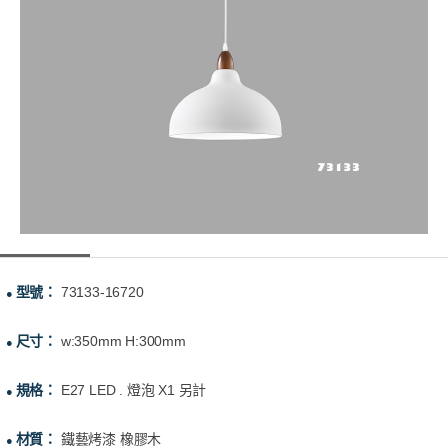
型號：
73133-16720
●
尺寸：
w:350mm H:300mm
●
規格：
E27 LED . 燈泡 X1 另計
●
材質：
鐵藝烤漆 橡膠木
●