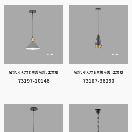
o
g
at
A
Li
o
er
p
n
k
p
k
吊燈
,
小尺寸&單燈吊燈
,
工業風
吊燈
,
小尺寸&單燈吊燈
,
工業風
73197-10146
73187-36290