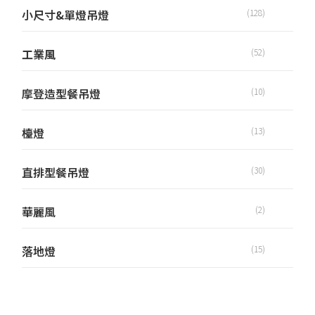
小尺寸&單燈吊燈
(128)
工業風
(52)
摩登造型餐吊燈
(10)
檯燈
(13)
直排型餐吊燈
(30)
華麗風
(2)
落地燈
(15)