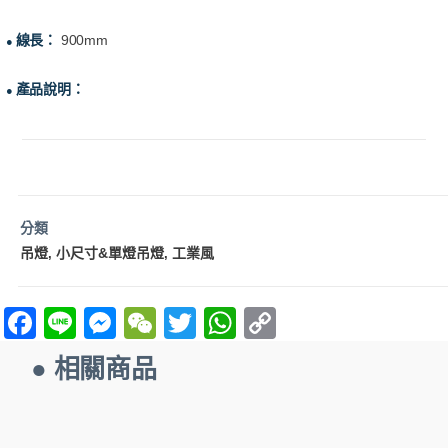
線長：
900mm
●
產品說明：
●
分類
吊燈
小尺寸&單燈吊燈
工業風
,
,
F
Li
M
W
T
W
C
a
n
es
e
w
h
o
● 相關商品
ce
e
se
C
itt
at
p
b
n
h
er
s
y