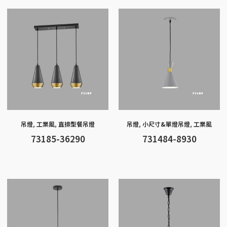
o
g
at
A
Li
o
er
p
n
k
p
k
吊燈
,
工業風
,
直排型餐吊燈
吊燈
,
小尺寸&單燈吊燈
,
工業風
73185-36290
731484-8930