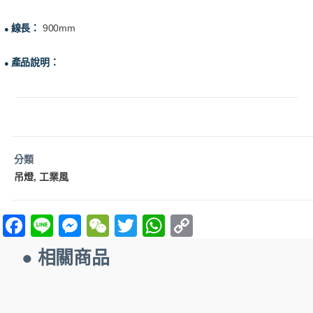
線長：
900mm
●
產品說明：
●
分類
吊燈
工業風
,
F
Li
M
W
T
W
C
a
n
es
e
w
h
o
● 相關商品
ce
e
se
C
itt
at
p
b
n
h
er
s
y