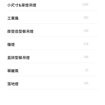
小尺寸&單燈吊燈
(128)
工業風
(52)
摩登造型餐吊燈
(10)
檯燈
(13)
直排型餐吊燈
(30)
華麗風
(2)
落地燈
(15)