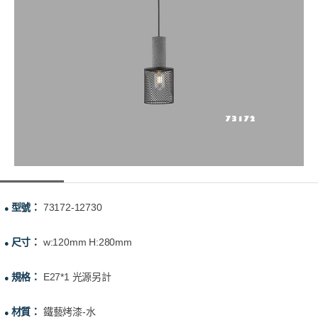
型號：
73172-12730
●
尺寸：
w:120mm H:280mm
●
規格：
E27*1 光源另計
●
材質：
鐵藝烤漆-水
●