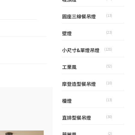
圓座三線餐吊燈
(13)
壁燈
(23)
小尺寸&單燈吊燈
(128)
工業風
(52)
摩登造型餐吊燈
(10)
檯燈
(13)
直排型餐吊燈
(30)
華麗風
(2)