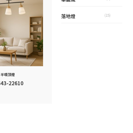
落地燈
(15)
半吸頂燈
443-22610