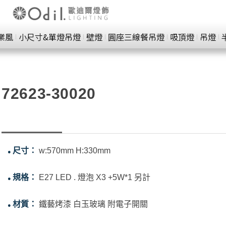
業風
小尺寸&單燈吊燈
壁燈
圓座三線餐吊燈
吸頂燈
吊燈
72623-30020
尺寸：
w:570mm H:330mm
●
規格：
E27 LED . 燈泡 X3 +5W*1 另計
●
材質：
鐵藝烤漆 白玉玻璃 附電子開關
●