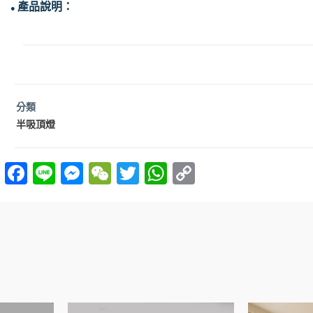
產品說明：
●
分類
半吸頂燈
F
Li
M
W
T
W
C
a
n
es
e
w
h
o
ce
e
se
C
itt
at
p
b
n
h
er
s
y
o
g
at
A
Li
o
er
p
n
k
p
k