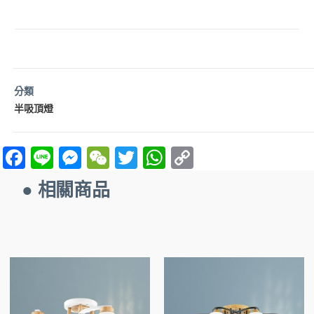
分類
半吸頂燈
F
Li
M
W
T
W
C
a
n
es
e
w
h
o
● 相關商品
ce
e
se
C
itt
at
p
b
n
h
er
s
y
o
g
at
A
Li
o
er
p
n
k
p
k