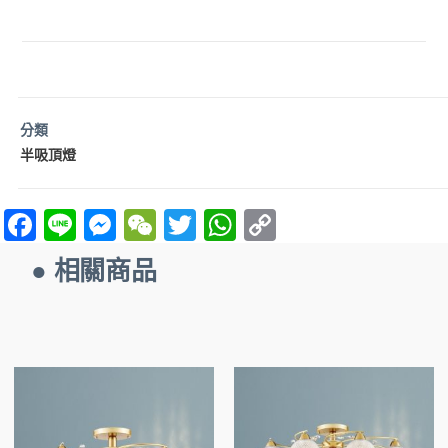
分類
半吸頂燈
F
Li
M
W
T
W
C
a
n
es
e
w
h
o
● 相關商品
ce
e
se
C
itt
at
p
b
n
h
er
s
y
o
g
at
A
Li
o
er
p
n
k
p
k