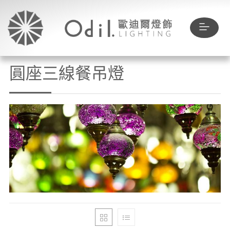
圓座三線餐吊燈