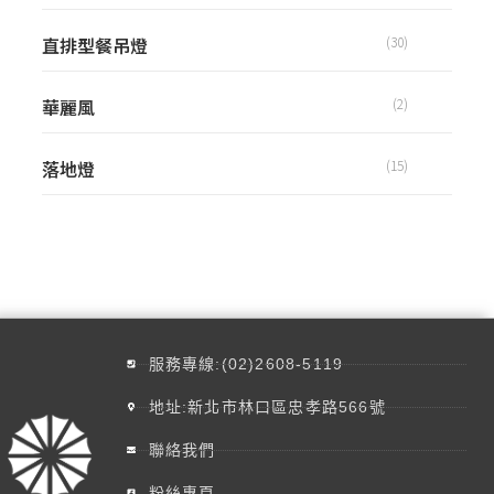
直排型餐吊燈
(30)
華麗風
(2)
落地燈
(15)
服務專線:(02)2608-5119
地址:新北市林口區忠孝路566號
聯絡我們
粉絲專頁