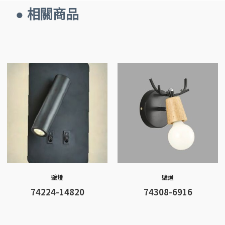
a
n
es
e
w
h
o
● 相關商品
ce
e
se
C
itt
at
p
b
n
h
er
s
y
o
g
at
A
Li
o
er
p
n
k
p
k
壁燈
壁燈
74224-14820
74308-6916