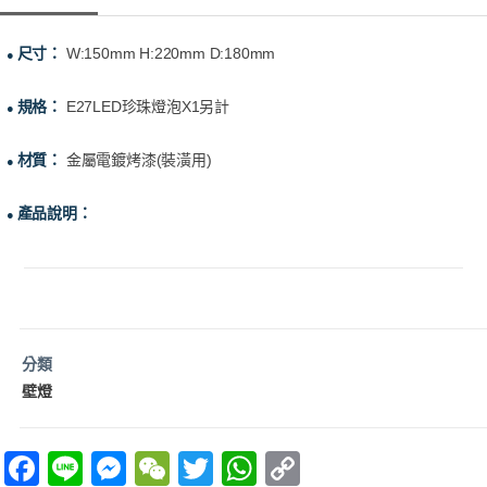
尺寸：
W:150mm H:220mm D:180mm
●
規格：
E27LED珍珠燈泡X1另計
●
材質：
金屬電鍍烤漆(裝潢用)
●
產品說明：
●
分類
壁燈
F
Li
M
W
T
W
C