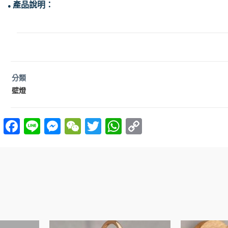
產品說明：
●
分類
壁燈
F
Li
M
W
T
W
C
a
n
es
e
w
h
o
ce
e
se
C
itt
at
p
b
n
h
er
s
y
o
g
at
A
Li
o
er
p
n
k
p
k