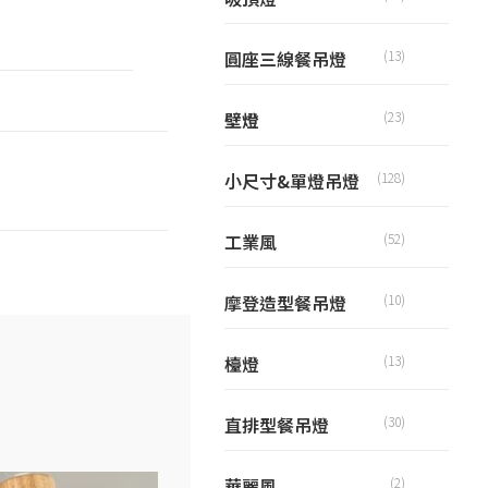
圓座三線餐吊燈
(13)
壁燈
(23)
小尺寸&單燈吊燈
(128)
工業風
(52)
摩登造型餐吊燈
(10)
檯燈
(13)
直排型餐吊燈
(30)
華麗風
(2)