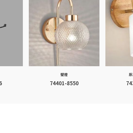
壁燈
原
6
74401-8550
74