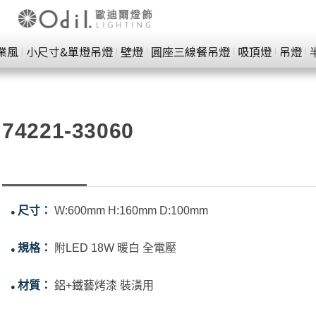
業風
小尺寸&單燈吊燈
壁燈
圓座三線餐吊燈
吸頂燈
吊燈
74221-33060
尺寸：
W:600mm H:160mm D:100mm
●
規格：
附LED 18W 暖白 全電壓
●
材質：
鋁+鐵藝烤漆 裝潢用
●