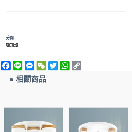
分類
吸頂燈
F
Li
M
W
T
W
C
a
n
es
e
w
h
o
● 相關商品
ce
e
se
C
itt
at
p
b
n
h
er
s
y
o
g
at
A
Li
o
er
p
n
k
p
k