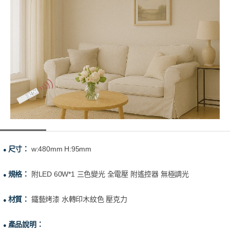
尺寸：
w:480mm H:95mm
●
規格：
附LED 60W*1 三色變光 全電壓 附遙控器 無極調光
●
材質：
鐵藝烤漆 水轉印木紋色 壓克力
●
產品說明：
●