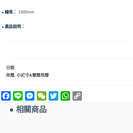
線長：
1500mm
●
產品說明：
●
分類
吊燈
小尺寸&單燈吊燈
,
F
Li
M
W
T
W
C
a
n
es
e
w
h
o
● 相關商品
ce
e
se
C
itt
at
p
b
n
h
er
s
y