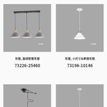
o
g
at
A
Li
o
er
p
n
k
p
k
吊燈
,
直排型餐吊燈
吊燈
,
小尺寸&單燈吊燈
73226-25460
73196-10146