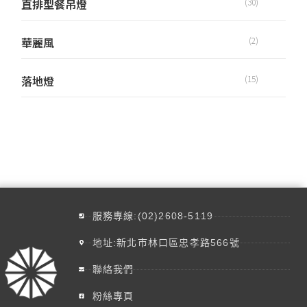
直排型餐吊燈
(30)
華麗風
(2)
落地燈
(15)
服務專線:(02)2608-5119
地址:新北市林口區忠孝路566號
聯絡我們
粉絲專頁