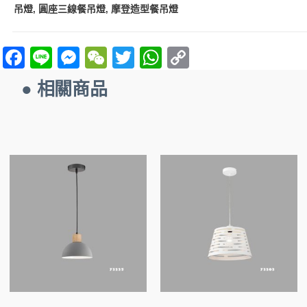
吊燈
圓座三線餐吊燈
摩登造型餐吊燈
,
,
F
Li
M
W
T
W
C
a
n
es
e
w
h
o
● 相關商品
ce
e
se
C
itt
at
p
b
n
h
er
s
y
o
g
at
A
Li
o
er
p
n
k
p
k