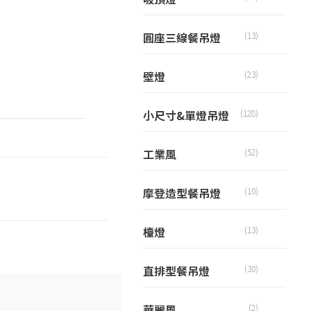
圓座三線餐吊燈
(13)
壁燈
(23)
小尺寸&單燈吊燈
(128)
工業風
(52)
摩登造型餐吊燈
(10)
檯燈
(13)
直排型餐吊燈
(30)
華麗風
(2)