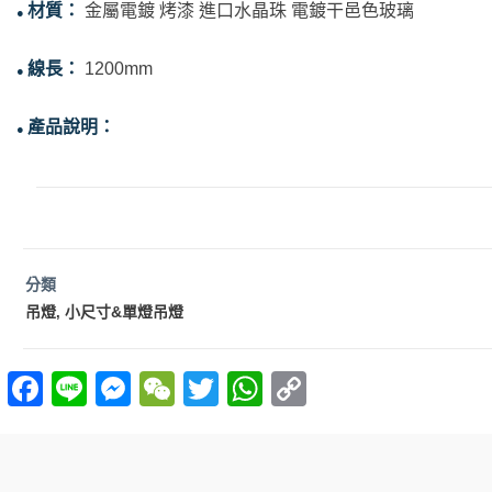
材質：
金屬電鍍 烤漆 進口水晶珠 電鍍干邑色玻璃
●
線長：
1200mm
●
產品說明：
●
分類
吊燈
小尺寸&單燈吊燈
,
F
Li
M
W
T
W
C
a
n
es
e
w
h
o
ce
e
se
C
itt
at
p