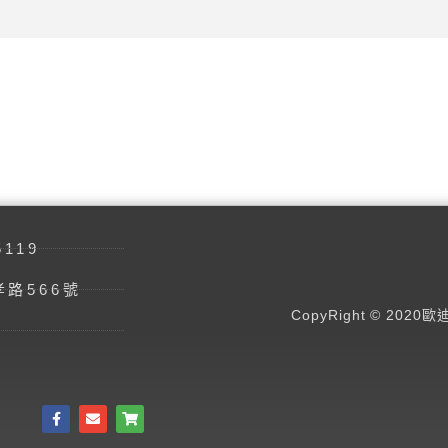
5119
路566號
CopyRight © 2020歐