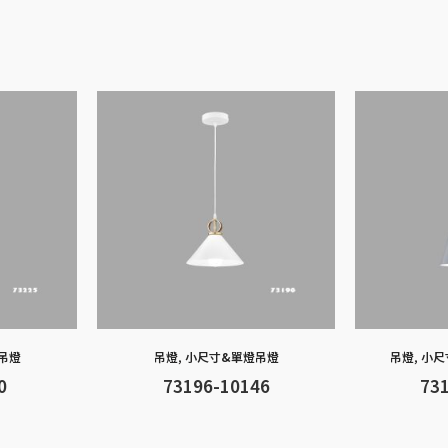
b
n
h
er
s
y
o
g
at
A
Li
o
er
p
n
k
p
k
吊燈
吊燈
,
小尺寸&單燈吊燈
吊燈
,
小尺
0
73196-10146
73