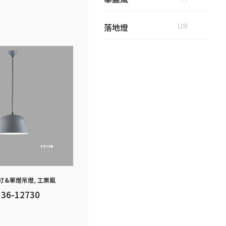
落地燈
(15)
寸&單燈吊燈
,
工業風
136-12730