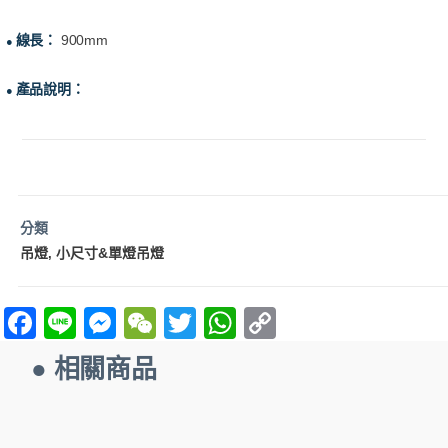
線長：
900mm
●
產品說明：
●
分類
吊燈
小尺寸&單燈吊燈
,
F
Li
M
W
T
W
C
a
n
es
e
w
h
o
● 相關商品
ce
e
se
C
itt
at
p
b
n
h
er
s
y