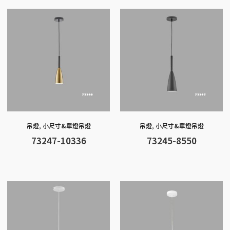
o
g
at
A
Li
o
er
p
n
k
p
k
吊燈
,
小尺寸&單燈吊燈
吊燈
,
小尺寸&單燈吊燈
73247-10336
73245-8550