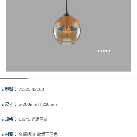
型號：
73323-12160
●
尺寸：
w:200mm H:220mm
●
規格：
E27*1 光源另計
●
材質：
金屬烤漆 電鍍干邑色
●