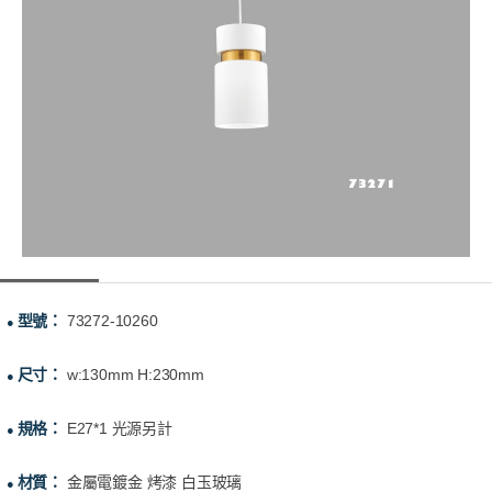
型號：
73272-10260
●
尺寸：
w:130mm H:230mm
●
規格：
E27*1 光源另計
●
材質：
金屬電鍍金 烤漆 白玉玻璃
●