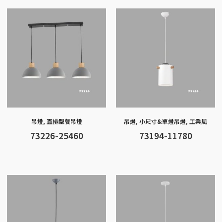
o
g
at
A
Li
o
er
p
n
k
p
k
吊燈
,
直排型餐吊燈
吊燈
,
小尺寸&單燈吊燈
,
工業風
73226-25460
73194-11780