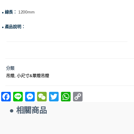
線長：
1200mm
●
產品說明：
●
分類
吊燈
小尺寸&單燈吊燈
,
F
Li
M
W
T
W
C
a
n
es
e
w
h
o
● 相關商品
ce
e
se
C
itt
at
p
b
n
h
er
s
y