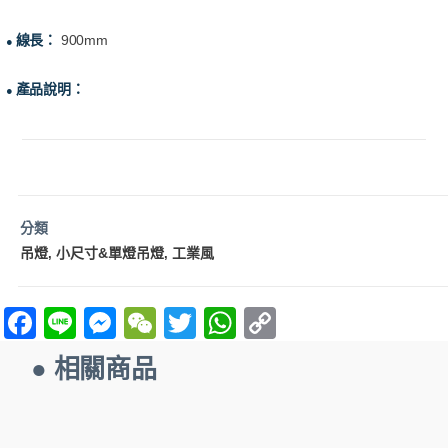
線長：
900mm
●
產品說明：
●
分類
吊燈
小尺寸&單燈吊燈
工業風
,
,
F
Li
M
W
T
W
C
a
n
es
e
w
h
o
● 相關商品
ce
e
se
C
itt
at
p
b
n
h
er
s
y