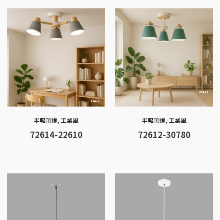
o
g
at
A
Li
o
er
p
n
k
p
k
半吸頂燈
,
工業風
半吸頂燈
,
工業風
72614-22610
72612-30780