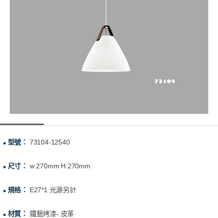
型號：
73104-12540
●
尺寸：
w:270mm H:270mm
●
規格：
E27*1 光源另計
●
材質：
鐵藝烤漆- 皮革
●