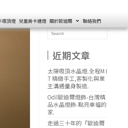
半吸頂燈
兒童房卡通燈
關於歐迪爾
聯絡我們
近期文章
太陽吸頂水晶燈.全程M I
T 精緻手工,客製化與業
主溝通量身製造.
Odil歐迪爾燈飾-台灣精
品水晶燈飾-點亮幸福的
家.
走過三十年的『歐迪爾