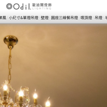
業風
小尺寸&單燈吊燈
壁燈
圓座三線餐吊燈
吸頂燈
吊燈