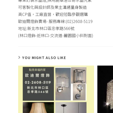
專業訂製水晶燈,採用施華洛世奇水晶元素
可客製化與設計師及業主溝通量身製造
高CP值，工廠直營，歡迎蒞臨參觀選購
歐迪爾燈飾賣場- 服務專線:(02)2608-5119
地址:新北市林口區忠孝路566號
(林口燈飾-近林口-交流道-麗園國小斜對面)
YOU MIGHT ALSO LIKE