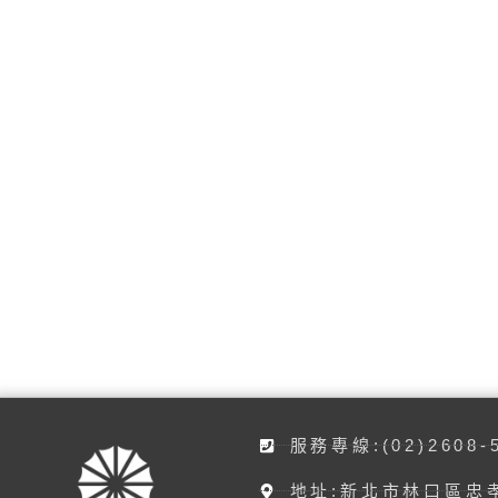
服務專線:(02)2608-
地址:新北市林口區忠孝