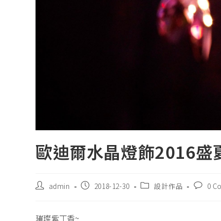
歐迪爾水晶燈飾2016盛
admin
2018-12-30
設計作品
0 C
璀璨紫丁香~