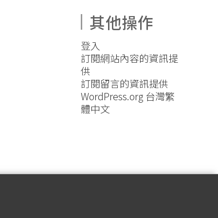
其他操作
登入
訂閱網站內容的資訊提
供
訂閱留言的資訊提供
WordPress.org 台灣繁
體中文