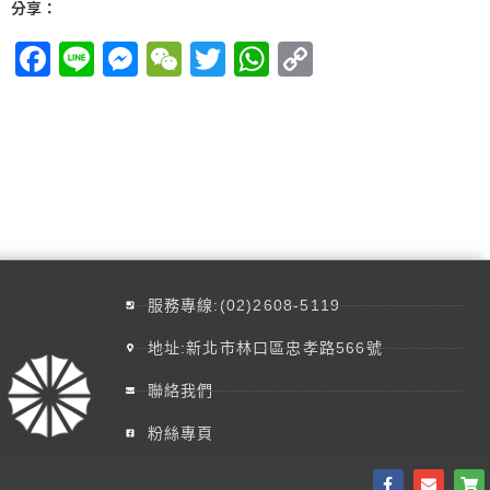
麗寶芙蓉匯
分享：
F
Li
M
W
T
W
C
a
n
es
e
w
h
o
ce
e
se
C
itt
at
p
b
n
h
er
s
y
o
g
at
A
Li
o
er
p
n
k
p
k
服務專線:(02)2608-5119
地址:新北市林口區忠孝路566號
聯絡我們
粉絲專頁