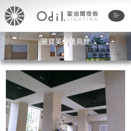
麗寶芙蓉匯鳥籠