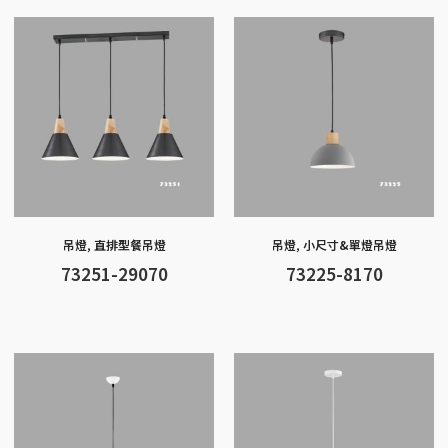
o
g
at
A
Li
o
er
p
n
k
p
k
吊燈
,
直排型餐吊燈
吊燈
,
小尺寸&單燈吊燈
73251-29070
73225-8170