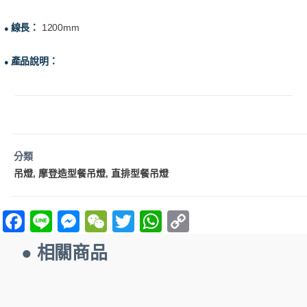
線長：
1200mm
●
產品說明：
●
分類
吊燈
摩登造型餐吊燈
直排型餐吊燈
,
,
F
Li
M
W
T
W
C
a
n
es
e
w
h
o
● 相關商品
ce
e
se
C
itt
at
p
b
n
h
er
s
y