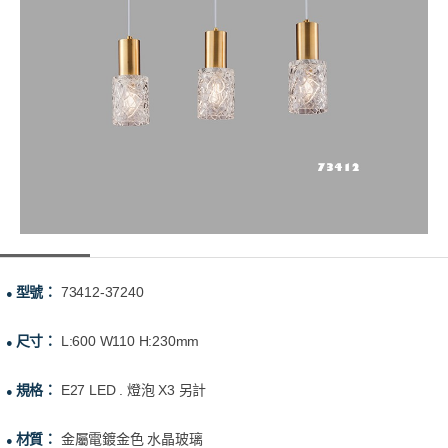
型號：
73412-37240
●
尺寸：
L:600 W110 H:230mm
●
規格：
E27 LED . 燈泡 X3 另計
●
材質：
金屬電鍍金色 水晶玻璃
●