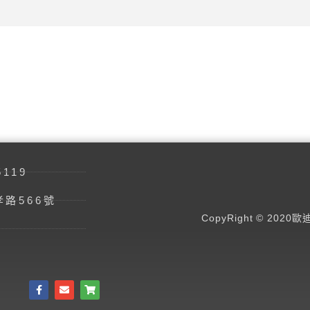
5119
路566號
CopyRight © 2020歐