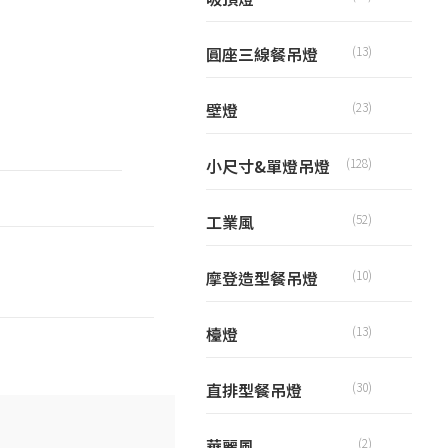
圓座三線餐吊燈
(13)
壁燈
(23)
小尺寸&單燈吊燈
(128)
工業風
(52)
摩登造型餐吊燈
(10)
檯燈
(13)
直排型餐吊燈
(30)
華麗風
(2)