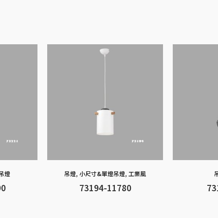
b
n
h
er
s
y
o
g
at
A
Li
o
er
p
n
k
p
k
吊燈
吊燈
,
小尺寸&單燈吊燈
,
工業風
90
73194-11780
73