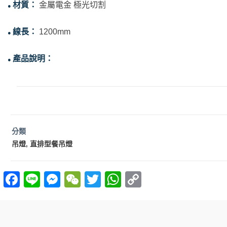
材質：
金屬電金 極光切割
●
線長：
1200mm
●
產品說明：
●
分類
吊燈
直排型餐吊燈
,
F
Li
M
W
T
W
C
a
n
es
e
w
h
o
ce
e
se
C
itt
at
p